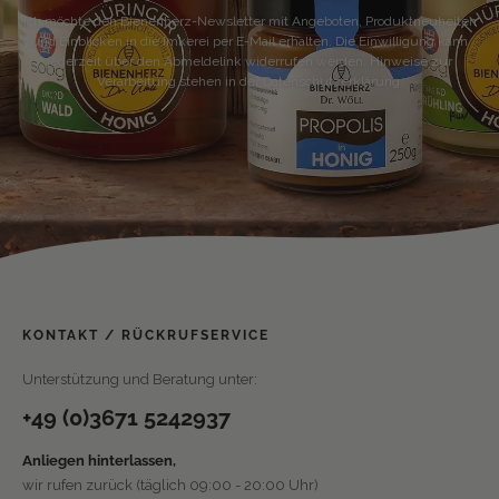
Ich möchte den Bienenherz-Newsletter mit Angeboten, Produktneuheiten
und Einblicken in die Imkerei per E-Mail erhalten. Die Einwilligung kann
jederzeit über den Abmeldelink widerrufen werden. Hinweise zur
Verarbeitung stehen in der Datenschutzerklärung.
KONTAKT / RÜCKRUFSERVICE
Unterstützung und Beratung unter:
+49 (0)3671 5242937
Anliegen hinterlassen,
wir rufen zurück (täglich 09:00 - 20:00 Uhr)