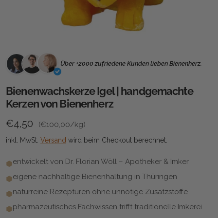
Über +2000 zufriedene Kunden lieben Bienenherz.
Bienenwachskerze Igel | handgemachte
Kerzen von Bienenherz
Grundpreis
Normaler Preis
€4,50
(
€100,00
/kg)
inkl. MwSt.
Versand
wird beim Checkout berechnet.
entwickelt von Dr. Florian Wöll – Apotheker & Imker
eigene nachhaltige Bienenhaltung in Thüringen
naturreine Rezepturen ohne unnötige Zusatzstoffe
pharmazeutisches Fachwissen trifft traditionelle Imkerei