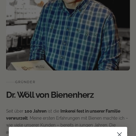
GRÜNDER
Dr. Wöll von Bienenherz
Seit über
100 Jahren
ist die
Imkerei fest in unserer Familie
verwurzelt
. Meine ersten Erfahrungen mit Bienen machte ich –
wie viele unserer Kunden – bereits in jungen Jahren. Die
anfängliche Scheu wich schnell einer tiefen Faszination für das