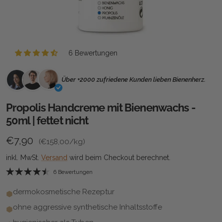
6 Bewertungen
Über +2000 zufriedene Kunden lieben Bienenherz.
Propolis Handcreme mit Bienenwachs -
50ml | fettet nicht
Grundpreis
Normaler Preis
€7,90
(
€158,00
/kg)
inkl. MwSt.
Versand
wird beim Checkout berechnet.
6 Bewertungen
dermokosmetische Rezeptur
ohne aggressive synthetische Inhaltsstoffe