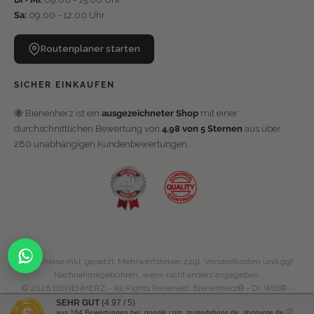
Sa:
09:00 - 12:00 Uhr
Routenplaner starten
SICHER EINKAUFEN
🐝 Bienenherz ist ein
ausgezeichneter Shop
mit einer
durchschnittlichen Bewertung von
4,98 von 5 Sternen
aus über
280 unabhängigen Kundenbewertungen.
* Alle Preise inkl. gesetzl. Mehrwertsteuer zzgl.
Versandkosten
und ggf.
Nachnahmegebühren, wenn nicht anders angegeben.
© 2026 BIENENHERZ - All Rights Reserved. Bienenherz® - Dr. Wöll® -
Ceramel® - Hyaroyal® sind eingetragene Marken von Dr. Wöll
SEHR GUT
(4.97 / 5)
aus
164
Bewertungen bei: google.com, trustedshops.de, shopvote.de ⓘ