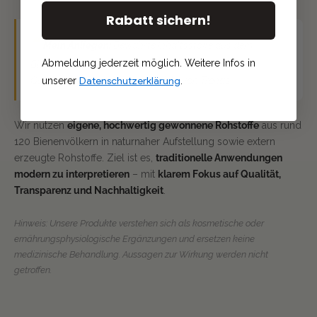
Rabatt sichern!
❝
Mein Anliegen:
Bewährte Inhaltsstoffe aus dem
Abmeldung jederzeit möglich. Weitere Infos in
Bienenreich sinnvoll zu kombinieren – auf Basis von
Datenschutzerklärung
Qualität und Verantwortung, nicht von Trends.
unserer
.
Wir nutzen
eigene, hochwertig gewonnene Rohstoffe
aus rund
120 Bienenvölkern in naturnaher Aufstellung sowie extern
erzeugte Rohstoffe. Ziel ist es,
traditionelle Anwendungen
modern zu interpretieren
– mit
klarem Fokus auf Qualität,
Transparenz und Nachhaltigkeit
.
Hinweis: Unsere Produkte verstehen sich als kosmetische oder
ernährungsphysiologische Ergänzungen und ersetzen keine
medizinische Behandlung. Aussagen zur Wirkung werden nicht
getroffen.