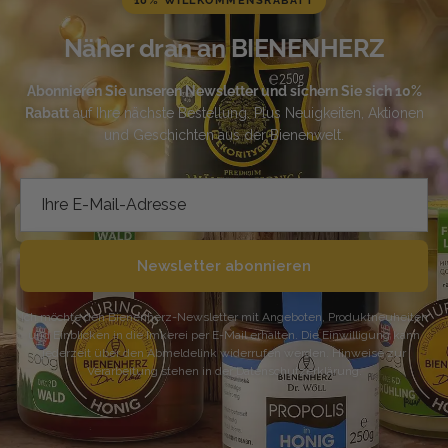
10% WILLKOMMENSRABATT
Näher dran an BIENENHERZ
Abonnieren Sie unseren Newsletter und sichern Sie sich 10%
Rabatt
auf Ihre nächste Bestellung. Plus Neuigkeiten, Aktionen
und Geschichten aus der Bienenwelt.
Newsletter abonnieren
Ich möchte den Bienenherz-Newsletter mit Angeboten, Produktneuheiten
und Einblicken in die Imkerei per E-Mail erhalten. Die Einwilligung kann
jederzeit über den Abmeldelink widerrufen werden. Hinweise zur
Verarbeitung stehen in der Datenschutzerklärung.