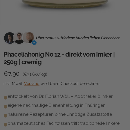
Über +2000 zufriedene Kunden lieben Bienenherz.
Phaceliahonig No 12 - direkt vom Imker |
250g | cremig
Grundpreis
Normaler Preis
€7,90
(
€31,60
/kg)
inkl. MwSt.
Versand
wird beim Checkout berechnet.
entwickelt von Dr. Florian Wöll – Apotheker & Imker
eigene nachhaltige Bienenhaltung in Thüringen
naturreine Rezepturen ohne unnötige Zusatzstoffe
pharmazeutisches Fachwissen trifft traditionelle Imkerei