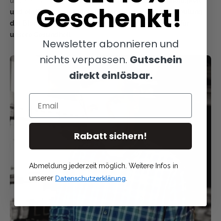
unserer Marke steht.
Wir stehen für Qualität, Nachhaltigkeit
Geschenkt!
und ein tiefes Verständnis für den Erhalt und die Bedeutung
der Bienen
– nicht nur in unserer Welt, sondern auch
für
unsere Gesundheit
.
Newsletter abonnieren und
nichts verpassen.
Gutschein
direkt einlösbar.
Email
Rabatt sichern!
Abmeldung jederzeit möglich. Weitere Infos in
Datenschutzerklärung
unserer
.