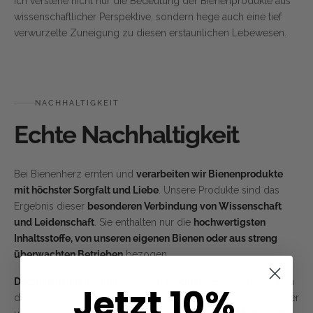
Ich verstehe nicht nur die Bedeutung der Bienenprodukte aus
wissenschaftlicher Perspektive, sondern hege auch eine tief
verwurzelte Zuneigung zu diesen erstaunlichen Lebewesen.
NACHHALTIGKEIT
Echte Nachhaltigkeit
Bei Bienenherz ernten und
verarbeiten wir Bienenprodukte
mit höchster Sorgfalt und Liebe
. Unsere Produkte sind das
Ergebnis dieser
besonderen Verbindung von Wissenschaft
und Leidenschaft
. Sie enthalten nur die
hochwertigsten
Inhaltsstoffe, von unseren eigenen Bienen oder aus streng
überwachten Betrieben
bezogen.
Doch Bienenherz ist mehr als nur Produkte
. Es ist ein Tribut an
Jetzt 10%
die Bienen und an die außergewöhnliche Geschichte, die hinter