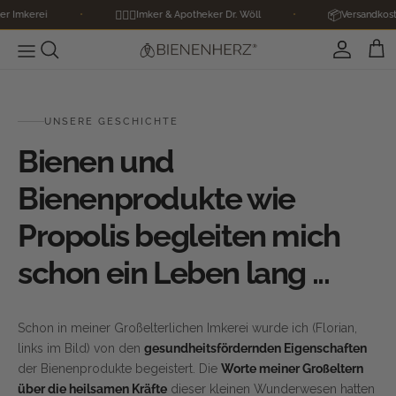
Direkt zum Inhalt
👨🏼‍⚕️
📦
kerei
•
Imker & Apotheker Dr. Wöll
•
Versandkostenfre
Konto
War
UNSERE GESCHICHTE
Bienen und
Bienenprodukte wie
Propolis begleiten mich
schon ein Leben lang ...
Schon in meiner Großelterlichen Imkerei wurde ich (Florian,
links im Bild) von den
gesundheitsfördernden Eigenschaften
der Bienenprodukte begeistert. Die
Worte meiner Großeltern
über die heilsamen Kräfte
dieser kleinen Wunderwesen hatten