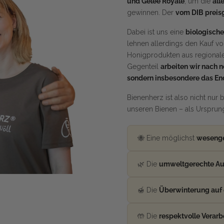
und Gelée Royale
, um die
all
gewinnen. Der
vom DIB preis
Dabei ist uns eine
biologische
lehnen allerdings den Kauf vo
Honigprodukten aus regional
Gegenteil
arbeiten wir nach n
sondern insbesondere das En
Bienenherz ist also nicht nur
unseren Bienen – als Urspru
🐝 Eine möglichst
wesenge
🌿 Die
umweltgerechte Aus
🍯 Die
Überwinterung auf
🤲 Die
respektvolle Verarb