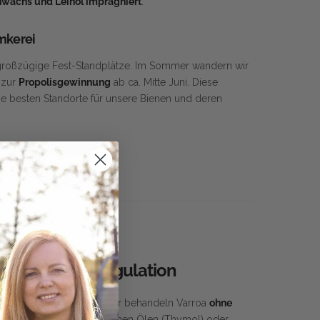
wachs und Leinöl imprägniert
.
mkerei
, großzügige Fest-Standplätze. Im Sommer wandern wir
 zur
Propolisgewinnung
ab ca. Mitte Juni. Diese
die besten Standorte für unsere Bienen und deren
g und Wärmeregulation
n liegt uns am Herzen. Wir behandeln Varroa
ohne
ausschließlich mit ätherischen Ölen (Thymol) oder