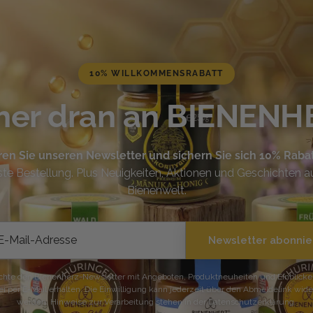
10% WILLKOMMENSRABATT
her dran an BIENENH
en Sie unseren Newsletter und sichern Sie sich 10% Raba
te Bestellung. Plus Neuigkeiten, Aktionen und Geschichten a
Bienenwelt.
Newsletter abonnie
chte den Bienenherz-Newsletter mit Angeboten, Produktneuheiten und Einblicken
i per E-Mail erhalten. Die Einwilligung kann jederzeit über den Abmeldelink wid
werden. Hinweise zur Verarbeitung stehen in der Datenschutzerklärung.