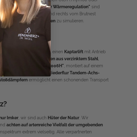
e. Zur
"Unterstützung der Wärmeregulation"
sind
it Dämmschieden links und rechts vom Brutnest
t natürliches Raumvolumen
zu simulieren.
attung
el umfassen unter anderem einen
Kaptarlift
mit Antrieb
euten Ständer für 2 Beuten aus verzinktem Stahl
,
ienenkran „Apijuneda AJ 2006H"
, montiert auf einem
L. Unser 7 Meter langer
Niederflur Tandem-Achs-
rstoßdämpfern
ermöglicht einen schonenden Transport
z?
 nur Imker
, wir sind auch
Hüter der Natur
. Wir
und
achten auf artenreiche Vielfalt der umgebenden
enspektrum extrem vielseitig. Alle verpartnerten