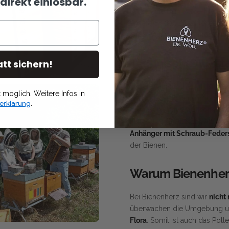
direkt einlösbar.
nutzen die Bannwabe-Method
unsere Böden geschlossen, m
ausgestattet, um ein
möglichs
Technische Ausst
tt sichern!
Unsere technischen Hilfsmitt
möglich. Weitere Infos in
und Hubvorrichtung, mobile
B
erklärung
.
sowie einen
hydraulischen B
FORD Transit
Pritsche Allrad
X
Anhänger mit Schraub-Fede
der Bienen.
Warum Bienenher
Bei Bienenherz sind wir
nicht
überwachen die Umgebung 
Flora
. Somit ist auch das Poll