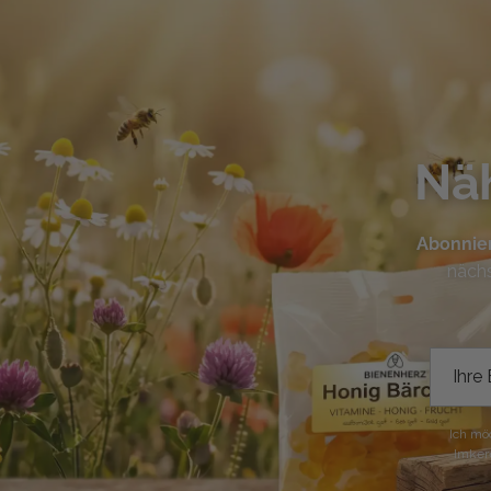
Nä
Abonnier
nächs
Ich mö
Imkere