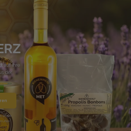
ERZ
tt
auf Ihre
us der
ren
 in die
errufen