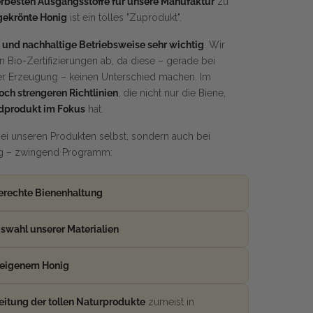
erbesten Ausgangsstoffe für unsere Manufaktur
zu
gekrönte Honig
ist ein tolles "Zuprodukt".
 und nachhaltige Betriebsweise sehr wichtig
. Wir
n Bio-Zertifizierungen ab, da diese – gerade bei
er Erzeugung – keinen Unterschied machen. Im
och strengeren Richtlinien
, die nicht nur die Biene,
dprodukt im Fokus
hat.
 bei unseren Produkten selbst, sondern auch bei
ng – zwingend Programm:
rechte Bienenhaltung
wahl unserer Materialien
 eigenem Honig
eitung der tollen Naturprodukte
zumeist in