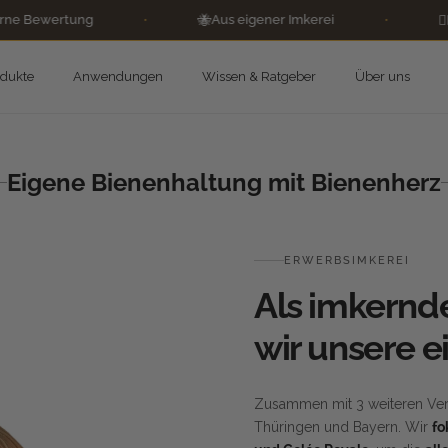
ung
•
🐝
Aus eigener Imkerei
•
👨🏼‍⚕️
Imker & Ap
odukte
Anwendungen
Wissen & Ratgeber
Über uns
Eigene Bienenhaltung mit Bienenherz
ERWERBSIMKEREI
Als imkernd
wir unsere 
Zusammen mit 3 weiteren Vert
Thüringen und Bayern. Wir
fo