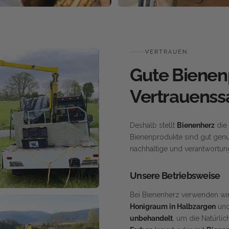
VERTRAUEN
Gute Biene
Vertrauenssa
Deshalb stellt
Bienenherz
die 
Bienenprodukte sind gut genu
nachhaltige und verantwortung
Unsere Betriebsweise
Bei Bienenherz verwenden wi
Honigraum in Halbzargen
und
unbehandelt
, um die Natürli