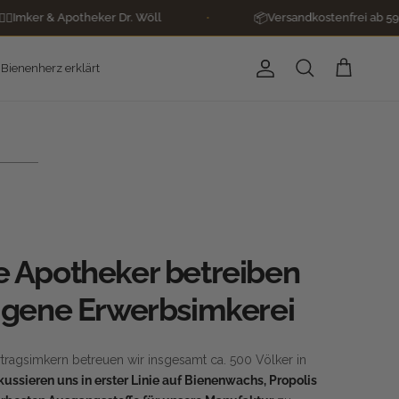
otheker Dr. Wöll
•
📦
Versandkostenfrei ab 59€
•
Bienenherz erklärt
Konto
Warenkorb
Suchen
e Apotheker betreiben
eigene Erwerbsimkerei
ragsimkern betreuen wir insgesamt ca. 500 Völker in
kussieren uns in erster Linie auf Bienenwachs, Propolis