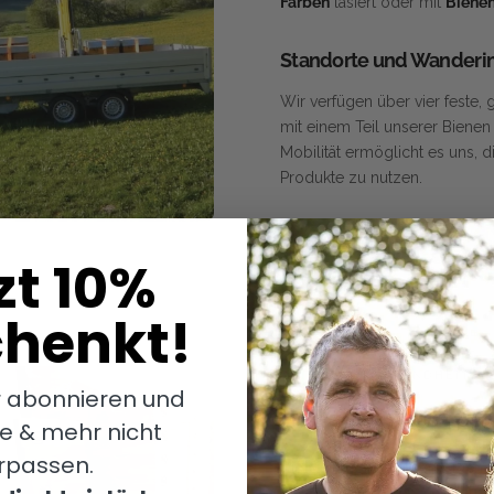
Farben
lasiert oder mit
Bienen
Standorte und Wanderi
Wir verfügen über vier feste
mit einem Teil unserer Bienen
Mobilität ermöglicht es uns, 
Produkte zu nutzen.
zt 10%
henkt!
BIENENGESUNDHEIT
r abonnieren und
Varroabehandlun
e & mehr nicht
rpassen.
Die Gesundheit unserer Biene
aggressive Säuren
, sondern 