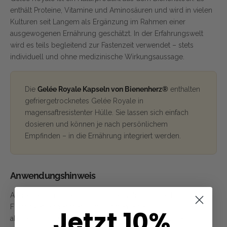
enthält Proteine, Vitamine und Aminosäuren und wird in vielen
Kulturen seit Langem als Ergänzung im Rahmen einer
ausgewogenen Ernährung geschätzt. In der Erfahrungswelt
wird es teils begleitend zur Fastenzeit verwendet – stets
individuell und ohne medizinische Wirkungsaussage.
Die
Gelée Royale Kapseln von Bienenherz®
enthalten
gefriergetrocknetes Gelée Royale in
magensaftresistenter Hülle. Sie lassen sich einfach
dosieren und können je nach persönlichem
Empfinden – in die Ernährung integriert werden.
Anwendungshinweis
Allgemeine Empfehlung: 1 Kapsel täglich mit reichlich
Flüssigkeit einnehmen – im Rahmen einer
Jetzt 10%
abwechslungsreichen Ernährung und eines gesunden