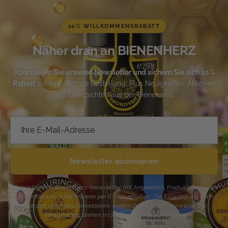
10% WILLKOMMENSRABATT
Näher dran an BIENENHERZ
Abonnieren Sie unseren Newsletter und sichern Sie sich 10%
Rabatt
auf Ihre nächste Bestellung. Plus Neuigkeiten, Aktionen
und Geschichten aus der Bienenwelt.
Newsletter abonnieren
Ich möchte den Bienenherz-Newsletter mit Angeboten, Produktneuheiten
und Einblicken in die Imkerei per E-Mail erhalten. Die Einwilligung kann
jederzeit über den Abmeldelink widerrufen werden. Hinweise zur
Verarbeitung stehen in der Datenschutzerklärung.