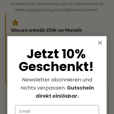
kosmetischen Anwendung und der Verwendung als
Nahrungsergänzung im traditionellen Kontext.
Was uns antreibt: Ethik vor Monetik
Für uns steht nicht der schnelle Gewinn im
Vordergrund, sondern der
ehrliche Mehrwert
, den
Jetzt 10%
wir Ihnen mit Wissen, Orientierung und geprüfter
Qualität bieten möchten.
Geschenkt!
Als Apotheker sind wir der Wissenschaft, als Imker
der Honigbiene und als Mensch der Wahrheit
verpflichtet.
Newsletter abonnieren und
nichts verpassen.
Gutschein
💡
Sie vermissen ein Thema?
direkt einlösbar.
Schreiben Sie uns – wir freuen uns auf Ihre
Anregungen und nehmen Themenwünsche gerne
Email
auf.