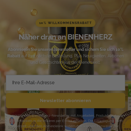
10% WILLKOMMENSRABATT
Näher dran an BIENENHERZ
Abonnieren Sie unseren Newsletter und sichern Sie sich 10%
Rabatt
auf Ihre nächste Bestellung. Plus Neuigkeiten, Aktionen
und Geschichten aus der Bienenwelt.
Newsletter abonnieren
Ich möchte den Bienenherz-Newsletter mit Angeboten, Produktneuheiten
und Einblicken in die Imkerei per E-Mail erhalten. Die Einwilligung kann
jederzeit über den Abmeldelink widerrufen werden. Hinweise zur